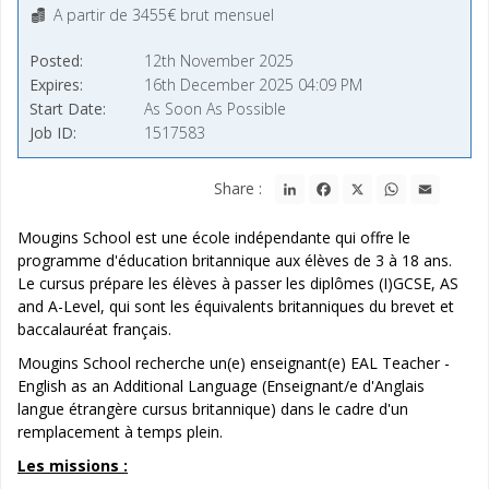
A partir de 3455€ brut mensuel
Posted
12th November 2025
Expires
16th December 2025 04:09 PM
Start Date
As Soon As Possible
Job ID
1517583
LinkedIn
Facebook
X
WhatsApp
Email
Share :
Mougins School est une école indépendante qui offre le
programme d'éducation britannique aux élèves de 3 à 18 ans.
Le cursus prépare les élèves à passer les diplômes (I)GCSE, AS
and A-Level, qui sont les équivalents britanniques du brevet et
baccalauréat français.
Mougins School recherche un(e) enseignant(e) EAL Teacher -
English as an Additional Language (Enseignant/e d'Anglais
langue étrangère cursus britannique) dans le cadre d'un
remplacement à temps plein.
Les missions :